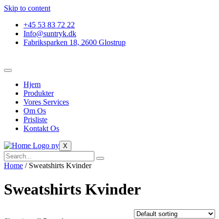
Skip to content
+45 53 83 72 22
Info@suntryk.dk
Fabriksparken 18, 2600 Glostrup
Hjem
Produkter
Vores Services
Om Os
Prisliste
Kontakt Os
X
Home
/ Sweatshirts Kvinder
Sweatshirts Kvinder