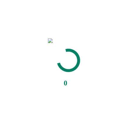
Banner
udendørs og indendørs banner
Skriv eller ring
info@suntryk.dk
20623488
Category:
Diverse
0
Related products
Visitkort