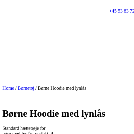
+45 53 83 7
Home
/
Børnetøj
/ Børne Hoodie med lynlås
Børne Hoodie med lynlås
Standard hættetrøje for
børn med lynlås, perfekt til