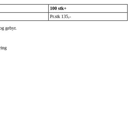
100 stk+
Pr.stk 135,-
 og gebyr.
ring