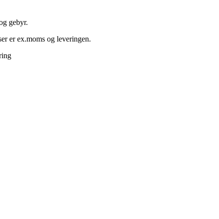
 og gebyr.
iser er ex.moms og leveringen.
ring