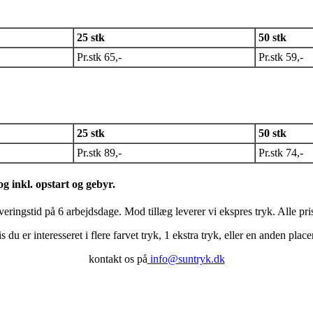
25 stk
50 stk
Pr.stk 65,-
Pr.stk 59,-
25 stk
50 stk
Pr.stk 89,-
Pr.stk 74,-
og inkl. opstart og gebyr.
everingstid på 6 arbejdsdage. Mod tillæg leverer vi ekspres tryk. Alle pr
s du er interesseret i flere farvet tryk, 1 ekstra tryk, eller en anden place
kontakt os på
info@suntryk.dk