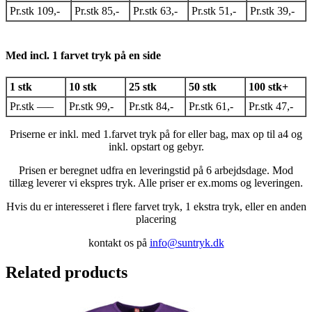
Pr.stk 109,-
Pr.stk 85,-
Pr.stk 63,-
Pr.stk 51,-
Pr.stk 39,-
Med incl. 1 farvet tryk på en side
1 stk
10 stk
25 stk
50 stk
100 stk+
Pr.stk —–
Pr.stk 99,-
Pr.stk 84,-
Pr.stk 61,-
Pr.stk 47,-
Priserne er inkl. med 1.farvet tryk på for eller bag, max op til a4 og
inkl. opstart og gebyr.
Prisen er beregnet udfra en leveringstid på 6 arbejdsdage. Mod
tillæg leverer vi ekspres tryk. Alle priser er ex.moms og leveringen.
Hvis du er interesseret i flere farvet tryk, 1 ekstra tryk, eller en anden
placering
kontakt os på
info@suntryk.dk
Related products