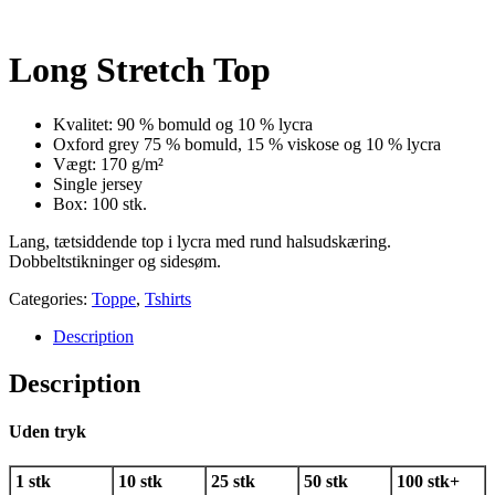
Long Stretch Top
Kvalitet: 90 % bomuld og 10 % lycra
Oxford grey 75 % bomuld, 15 % viskose og 10 % lycra
Vægt: 170 g/m²
Single jersey
Box: 100 stk.
Lang, tætsiddende top i lycra med rund halsudskæring.
Dobbeltstikninger og sidesøm.
Categories:
Toppe
,
Tshirts
Description
Description
Uden tryk
1 stk
10 stk
25 stk
50 stk
100 stk+