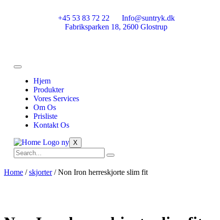
+45 53 83 72 22
Info@suntryk.dk
Fabriksparken 18, 2600 Glostrup
Hjem
Produkter
Vores Services
Om Os
Prisliste
Kontakt Os
X
Home
/
skjorter
/ Non Iron herreskjorte slim fit