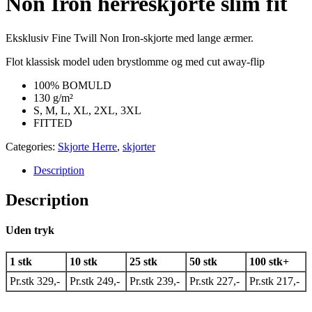
Non Iron herreskjorte slim fit
Eksklusiv Fine Twill Non Iron-skjorte med lange ærmer.
Flot klassisk model uden brystlomme og med cut away-flip
100% BOMULD
130 g/m²
S, M, L, XL, 2XL, 3XL
FITTED
Categories:
Skjorte Herre
,
skjorter
Description
Description
Uden tryk
1 stk
10 stk
25 stk
50 stk
100 stk+
Pr.stk 329,-
Pr.stk 249,-
Pr.stk 239,-
Pr.stk 227,-
Pr.stk 217,-