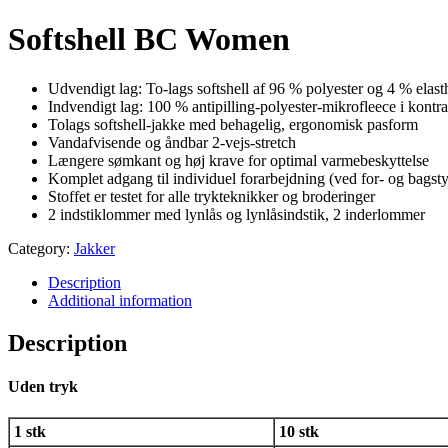
Softshell BC Women
Udvendigt lag: To-lags softshell af 96 % polyester og 4 % elast
Indvendigt lag: 100 % antipilling-polyester-mikrofleece i kontra
Tolags softshell-jakke med behagelig, ergonomisk pasform
Vandafvisende og åndbar 2-vejs-stretch
Længere sømkant og høj krave for optimal varmebeskyttelse
Komplet adgang til individuel forarbejdning (ved for- og bags
Stoffet er testet for alle trykteknikker og broderinger
2 indstiklommer med lynlås og lynlåsindstik, 2 inderlommer
Category:
Jakker
Description
Additional information
Description
Uden tryk
1 stk
10 stk