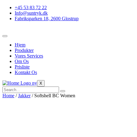
Skip
+45 53 83 72 22
to
Info@suntryk.dk
content
Fabriksparken 18, 2600 Glostrup
Hjem
Produkter
Vores Services
Om Os
Prisliste
Kontakt Os
X
Home
/
Jakker
/ Softshell BC Women