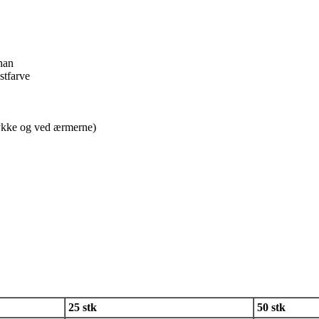
han
stfarve
tykke og ved ærmerne)
25 stk
50 stk