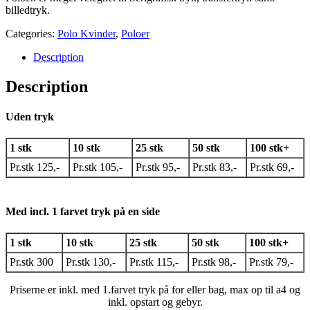
billedtryk.
Categories:
Polo Kvinder
,
Poloer
Description
Description
Uden tryk
1 stk
10 stk
25 stk
50 stk
100 stk+
Pr.stk 125,-
Pr.stk 105,-
Pr.stk 95,-
Pr.stk 83,-
Pr.stk 69,-
Med incl. 1 farvet tryk på en side
1 stk
10 stk
25 stk
50 stk
100 stk+
Pr.stk 300
Pr.stk 130,-
Pr.stk 115,-
Pr.stk 98,-
Pr.stk 79,-
Priserne er inkl. med 1.farvet tryk på for eller bag, max op til a4 og
inkl. opstart og gebyr.