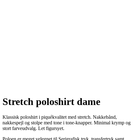
Stretch poloshirt dame
Klassisk poloshirt i piquékvalitet med stretch. Nakkebånd,
nakkespejl og stolpe med tone i tone-knapper. Minimal krymp og
stort farveudvalg. Let figursyet.
Poloen er meget velegnet til Serigrafisk tryk, transfertryk samt