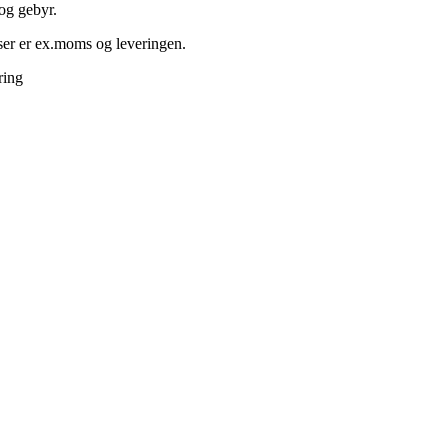
 og gebyr.
iser er ex.moms og leveringen.
ring