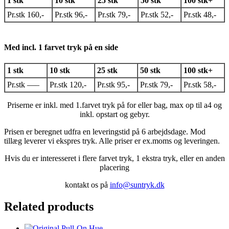
1 stk
10 stk
25 stk
50 stk
100 stk+
Pr.stk 160,-
Pr.stk 96,-
Pr.stk 79,-
Pr.stk 52,-
Pr.stk 48,-
Med incl. 1 farvet tryk på en side
1 stk
10 stk
25 stk
50 stk
100 stk+
Pr.stk —–
Pr.stk 120,-
Pr.stk 95,-
Pr.stk 79,-
Pr.stk 58,-
Priserne er inkl. med 1.farvet tryk på for eller bag, max op til a4 og
inkl. opstart og gebyr.
Prisen er beregnet udfra en leveringstid på 6 arbejdsdage. Mod
tillæg leverer vi ekspres tryk. Alle priser er ex.moms og leveringen.
Hvis du er interesseret i flere farvet tryk, 1 ekstra tryk, eller en anden
placering
kontakt os på
info@suntryk.dk
Related products