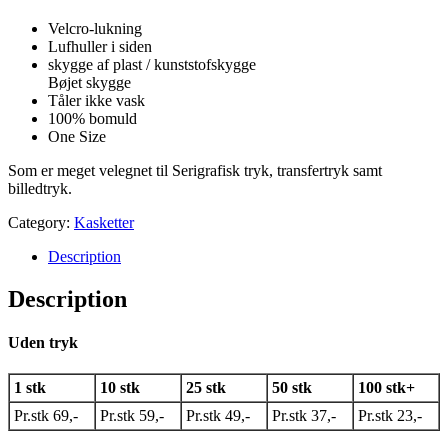
Velcro-lukning
Lufhuller i siden
skygge af plast / kunststofskygge
Bøjet skygge
Tåler ikke vask
100% bomuld
One Size
Som er meget velegnet til Serigrafisk tryk, transfertryk samt
billedtryk.
Category:
Kasketter
Description
Description
Uden tryk
1 stk
10 stk
25 stk
50 stk
100 stk+
Pr.stk 69,-
Pr.stk 59,-
Pr.stk 49,-
Pr.stk 37,-
Pr.stk 23,-