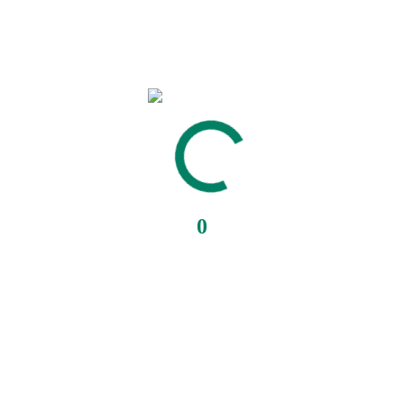
• 150 g/m2.
• 38 x 42 cm
SORT,HVID,NATUR,LYS NATUR
Category:
Stofposer
Description
Description
Uden tryk
0
1 stk
10 stk
25 stk
50 stk
100 stk+
Pr.stk 60,-
Pr.stk 31,-
Pr.stk 30,-
Pr.stk 28,-
Pr.stk 24,-
Med incl. 1 farvet tryk på en side
1 stk
10 stk
25 stk
50 stk
100 stk+
Pr.stk —–
Pr.stk 58,-
Pr.stk 48,-
Pr.stk 38,-
Pr.stk 34,-