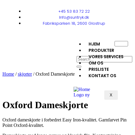
+45 53 83 72 22
Info@suntryk.dk
Fabriksparken 18, 2600 Glostrup
HJEM
PRODUKTER
VORES SERVICES
OM OS
PRISLISTE
Home
/
skjorter
/ Oxford Dameskjorte
KONTAKT OS
X
Oxford Dameskjorte
Oxford dameskjorte i forbedret Easy Iron-kvalitet. Garnfarvet Pin
Point Oxford-kvalitet.