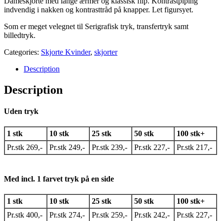
Dameskjorte med lange ærmer og klassisk flip. Kontrastpiping
indvendig i nakken og kontrasttråd på knapper. Let figursyet.
Som er meget velegnet til Serigrafisk tryk, transfertryk samt
billedtryk.
Categories:
Skjorte Kvinder
,
skjorter
Description
Description
Uden tryk
1 stk
10 stk
25 stk
50 stk
100 stk+
Pr.stk 269,-
Pr.stk 249,-
Pr.stk 239,-
Pr.stk 227,-
Pr.stk 217,-
Med incl. 1 farvet tryk på en side
1 stk
10 stk
25 stk
50 stk
100 stk+
Pr.stk 400,-
Pr.stk 274,-
Pr.stk 259,-
Pr.stk 242,-
Pr.stk 227,-