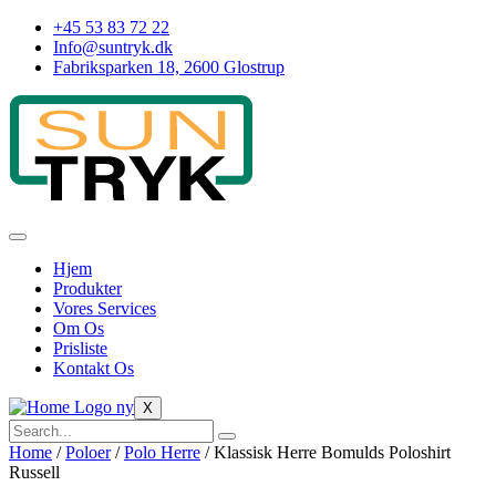
Skip
+45 53 83 72 22
to
Info@suntryk.dk
content
Fabriksparken 18, 2600 Glostrup
Hjem
Produkter
Vores Services
Om Os
Prisliste
Kontakt Os
X
Home
/
Poloer
/
Polo Herre
/ Klassisk Herre Bomulds Poloshirt
Russell