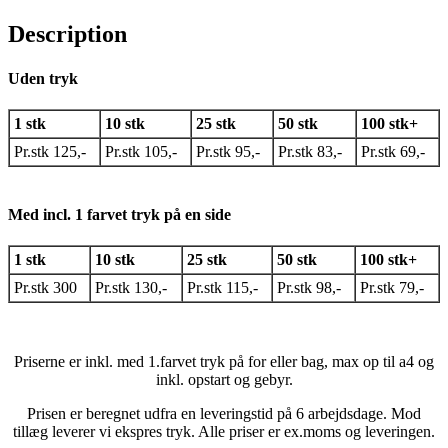
Description
Uden tryk
1 stk
10 stk
25 stk
50 stk
100 stk+
Pr.stk 125,-
Pr.stk 105,-
Pr.stk 95,-
Pr.stk 83,-
Pr.stk 69,-
Med incl. 1 farvet tryk på en side
1 stk
10 stk
25 stk
50 stk
100 stk+
Pr.stk 300
Pr.stk 130,-
Pr.stk 115,-
Pr.stk 98,-
Pr.stk 79,-
Priserne er inkl. med 1.farvet tryk på for eller bag, max op til a4 og
inkl. opstart og gebyr.
Prisen er beregnet udfra en leveringstid på 6 arbejdsdage. Mod
tillæg leverer vi ekspres tryk. Alle priser er ex.moms og leveringen.